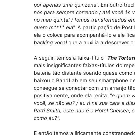
por apenas uma quinzena
”. Em outro trec
nós para sempre correndo / até você às 
no meu quintal / fomos transformados em 
quero m**** ela
”. A participação de Pos
ela o coloca para acompanhá-lo e ele fi
backing vocal
que a auxilia a descrever 
A seguir, temos a faixa-título
“The Tortu
mais insignificantes faixas-títulos do rep
bateria tão distante soando quase como 
baixou o BandLab em seu smartphone de 15
consegue se conectar com um arranjo tão 
positivamente, onde ela recita: “
e quem va
você, se não eu? / eu ri na sua cara e di
Patti Smith, este não é o Hotel Chelsea, 
como eu?”
.
E então temos a liricamente constranged