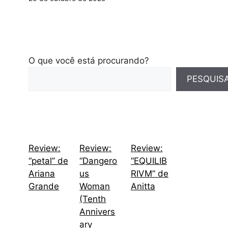
O que você está procurando?
PESQUIS
Review:
Review:
Review:
“petal” de
“Dangero
“EQUILIB
Ariana
us
RIVM” de
Grande
Woman
Anitta
(Tenth
Annivers
ary