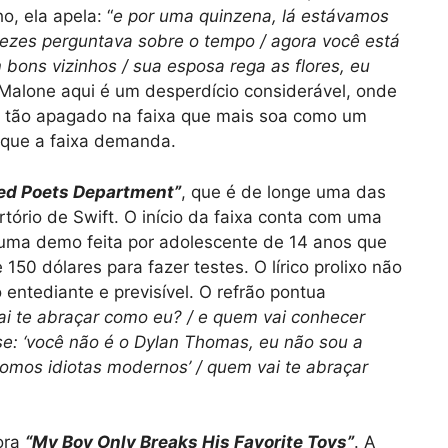
ho, ela apela: “
e por uma quinzena, lá estávamos
vezes perguntava sobre o tempo / agora você está
bons vizinhos / sua esposa rega as flores, eu
t Malone aqui é um desperdício considerável, onde
ca tão apagado na faixa que mais soa como um
o que a faixa demanda.
red Poets Department”
, que é de longe uma das
ertório de Swift. O início da faixa conta com uma
uma demo feita por adolescente de 14 anos que
0 dólares para fazer testes. O lírico prolixo não
entediante e previsível. O refrão pontua
i te abraçar como eu? / e quem vai conhecer
sse: ‘você não é o Dylan Thomas, eu não sou a
somos idiotas modernos’ / quem vai te abraçar
ora
“My Boy Only Breaks His Favorite Toys”
. A