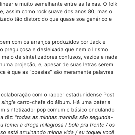
inear e muito semelhante entre as faixas. O folk
nte, assim como rock suave dos anos 80, mas o
izado tão distorcido que quase soa genérico e
bem com os arranjos produzidos por Jack e
o preguiçosa e desleixada que nem o lirismo
No meio de sintetizadores confusos, vazios e nada
nhuma projeção, e, apesar de suas letras serem
ica é que as “poesias” são meramente palavras
, colaboração com o rapper estadunidense Post
o
single
carro-chefe do álbum. Há uma bateria
 um sintetizador pop comum e básico ondulando
 diz: “
todas as minhas manhãs são segunda-
u tomei a droga milagrosa / bola pra frente / os
sso está arruinando minha vida / eu toquei você