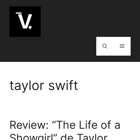
Pular
para
Vanguardista
o
Música para entusiastas
conteúdo
Menu
taylor swift
Review: “The Life of a
Showgirl” de Taylor