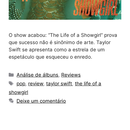
O show acabou: “The Life of a Showgirl” prova
que sucesso não é sinônimo de arte. Taylor
Swift se apresenta como a estrela de um
espetáculo que esqueceu o enredo.
Categorias
Análise de álbuns
,
Reviews
Tags
pop
,
review
,
taylor swift
,
the life of a
showgirl
Deixe um comentário