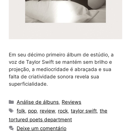
Em seu décimo primeiro álbum de estúdio, a
voz de Taylor Swift se mantém sem brilho e
projeção, a mediocridade é abraçada e sua
falta de criatividade sonora revela sua
superficialidade.
Categorias
Análise de álbuns
,
Reviews
Tags
folk
,
pop
,
review
,
rock
,
taylor swift
,
the
tortured poets department
Deixe um comentário