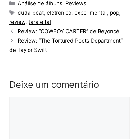
Categorias
Análise de álbuns
,
Reviews
Tags
duda beat
,
eletrônico
,
experimental
,
pop
,
review
,
tara e tal
Review: “COWBOY CARTER” de Beyoncé
Review: “The Tortured Poets Department”
de Taylor Swift
Deixe um comentário
Comentário