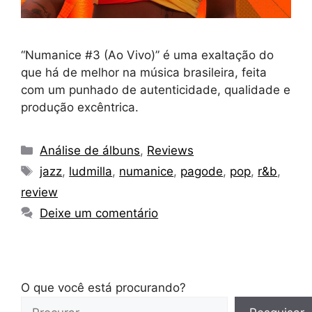
“Numanice #3 (Ao Vivo)” é uma exaltação do
que há de melhor na música brasileira, feita
com um punhado de autenticidade, qualidade e
produção excêntrica.
Categorias
Análise de álbuns
,
Reviews
Tags
jazz
,
ludmilla
,
numanice
,
pagode
,
pop
,
r&b
,
review
Deixe um comentário
O que você está procurando?