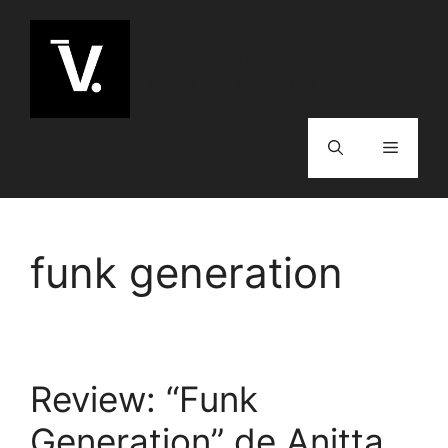
Pular
para
Vanguardista
o
Música para entusiastas
conteúdo
Menu
funk generation
Review: “Funk
Generation” de Anitta