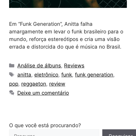
Em “Funk Generation”, Anitta falha
amargamente em levar o funk brasileiro para o
mundo, reforça estereótipos e cria uma visão
errada e distorcida do que é música no Brasil.
Categorias
Análise de álbuns
,
Reviews
Tags
anitta
,
eletrônico
,
funk
,
funk generation
,
pop
,
reggaeton
,
review
Deixe um comentário
O que você está procurando?