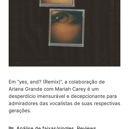
Em “yes, and? (Remix)”, a colaboração de
Ariana Grande com Mariah Carey é um
desperdício imensurável e decepcionante para
admiradores das vocalistas de suas respectivas
gerações.
Categorias
Análise de faixas/singles
,
Reviews