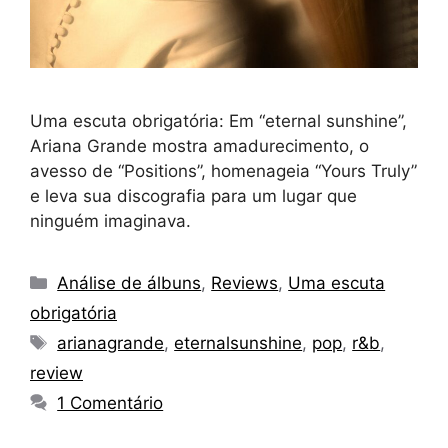
Uma escuta obrigatória: Em “eternal sunshine”,
Ariana Grande mostra amadurecimento, o
avesso de “Positions”, homenageia “Yours Truly”
e leva sua discografia para um lugar que
ninguém imaginava.
Categorias
Análise de álbuns
,
Reviews
,
Uma escuta
obrigatória
Tags
arianagrande
,
eternalsunshine
,
pop
,
r&b
,
review
1 Comentário