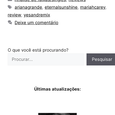
Tags
arianagrande
,
eternalsunshine
,
mariahcarey
,
review
,
yesandremix
Deixe um comentário
O que você está procurando?
Pesquisar
Últimas atualizações: