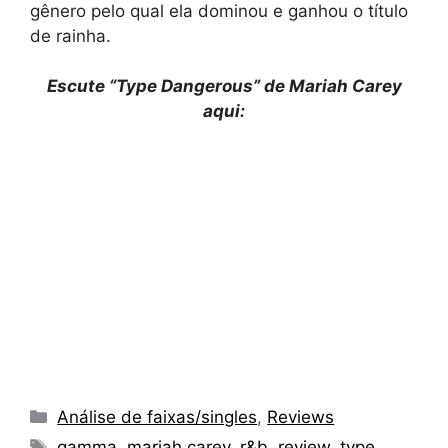
gênero pelo qual ela dominou e ganhou o título
de rainha.
Escute “Type Dangerous” de Mariah Carey
aqui:
Categorias
Análise de faixas/singles
,
Reviews
Tags
gamma
,
mariah carey
,
r&b
,
review
,
type