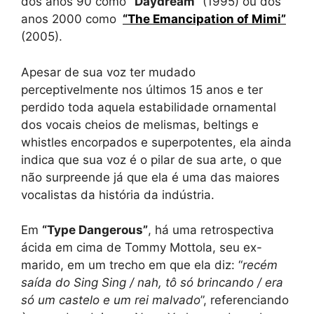
dos anos 90 como
“Daydream”
(1995) ou dos
anos 2000 como
“The Emancipation of Mimi”
(2005).
Apesar de sua voz ter mudado
perceptivelmente nos últimos 15 anos e ter
perdido toda aquela estabilidade ornamental
dos vocais cheios de melismas, beltings e
whistles encorpados e superpotentes, ela ainda
indica que sua voz é o pilar de sua arte, o que
não surpreende já que ela é uma das maiores
vocalistas da história da indústria.
Em
“Type Dangerous”
, há uma retrospectiva
ácida em cima de Tommy Mottola, seu ex-
marido, em um trecho em que ela diz: “
recém
saída do Sing Sing / nah, tô só brincando / era
só um castelo e um rei malvado
”, referenciando