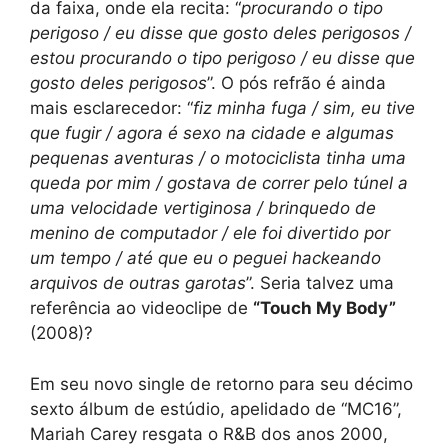
da faixa, onde ela recita: “
procurando o tipo
perigoso / eu disse que gosto deles perigosos /
estou procurando o tipo perigoso / eu disse que
gosto deles perigosos
”. O pós refrão é ainda
mais esclarecedor: “
fiz minha fuga / sim, eu tive
que fugir / agora é sexo na cidade e algumas
pequenas aventuras / o motociclista tinha uma
queda por mim / gostava de correr pelo túnel a
uma velocidade vertiginosa / brinquedo de
menino de computador / ele foi divertido por
um tempo / até que eu o peguei hackeando
arquivos de outras garotas
”. Seria talvez uma
referência ao videoclipe de
“Touch My Body”
(2008)?
Em seu novo single de retorno para seu décimo
sexto álbum de estúdio, apelidado de “MC16”,
Mariah Carey resgata o R&B dos anos 2000,