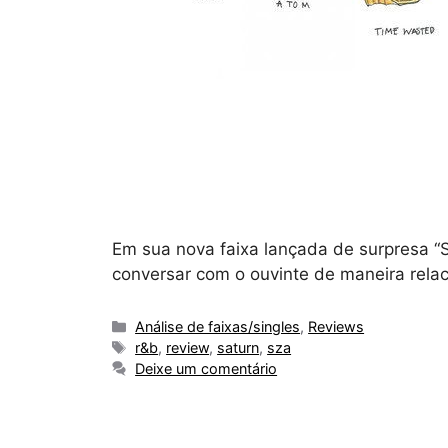
Em sua nova faixa lançada de surpresa “S
conversar com o ouvinte de maneira relac
Categorias
Análise de faixas/singles
,
Reviews
Tags
r&b
,
review
,
saturn
,
sza
Deixe um comentário