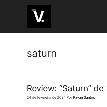
Pular
para
Vanguardista
o
Música para entusiastas
conteúdo
saturn
Review: “Saturn” de
24 de fevereiro de 2024
Por
Rayan Santos