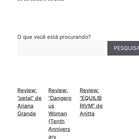
O que você está procurando?
PESQUIS
Review:
Review:
Review:
“petal” de
“Dangero
“EQUILIB
Ariana
us
RIVM” de
Grande
Woman
Anitta
(Tenth
Annivers
ary