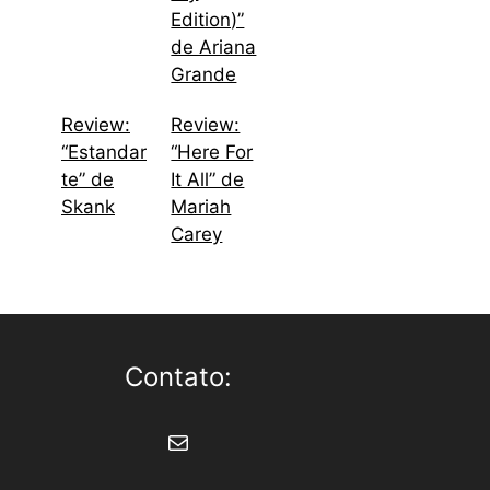
Edition)”
de Ariana
Grande
Review:
Review:
“Estandar
“Here For
te” de
It All” de
Skank
Mariah
Carey
Contato:
E-mail