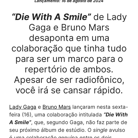
Lançamento: 16 de agosto de 2024
“Die With A Smile”
de Lady
Gaga e Bruno Mars
desaponta em uma
colaboração que tinha tudo
para ser um marco para o
repertório de ambos.
Apesar de ser radiofônico,
você irá se cansar rápido.
Lady Gaga
e
Bruno Mars
lançaram nesta sexta-
feira (16), uma colaboração intitulada
“Die With
A Smile”
, que, segundo Gaga, não faz parte de
seu próximo álbum de estúdio. O
single
avulso
é uma colaboração genuína entre os dois