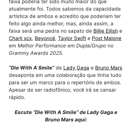
faixa poderia ter sido muito maior do que
atualmente foi. Todos sabemos da capacidade
artística de ambos e acredito que poderiam ter
feito algo ainda melhor, mas, ainda assim, a
faixa será uma pedra no sapato de
Billie Eilish
e
Charli xcx
,
Beyoncé
,
Taylor Swift
e
Post Malone
em
Melhor Performance em Dupla/Grupo
no
Grammy Awards 2025
.
“Die With A Smile”
de
Lady Gaga
e
Bruno Mars
desaponta em uma colaboração que tinha tudo
para ser um marco para o repertório de ambos.
Apesar de ser radiofônico, você irá se cansar
rápido.
Escute “Die With A Smile” de Lady Gaga e
Bruno Mars aqui: