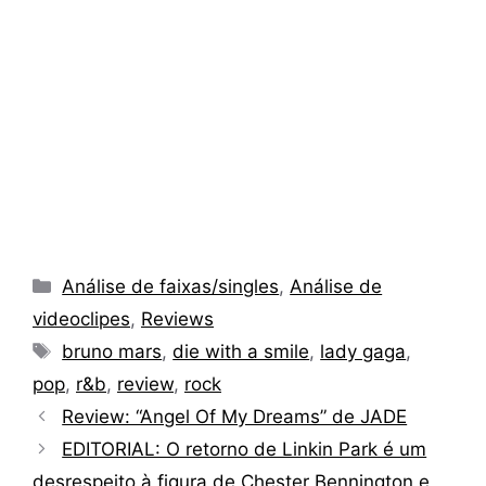
Categorias
Análise de faixas/singles
,
Análise de
videoclipes
,
Reviews
Tags
bruno mars
,
die with a smile
,
lady gaga
,
pop
,
r&b
,
review
,
rock
Review: “Angel Of My Dreams” de JADE
EDITORIAL: O retorno de Linkin Park é um
desrespeito à figura de Chester Bennington e