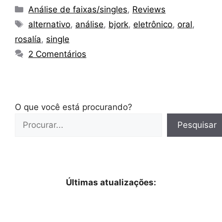
Categorias
Análise de faixas/singles
,
Reviews
Tags
alternativo
,
análise
,
bjork
,
eletrônico
,
oral
,
rosalía
,
single
2 Comentários
O que você está procurando?
Pesquisar
Últimas atualizações: