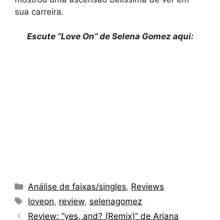
sua carreira.
Escute “Love On” de Selena Gomez aqui:
Categorias
Análise de faixas/singles
,
Reviews
Tags
loveon
,
review
,
selenagomez
Review: “yes, and? (Remix)” de Ariana