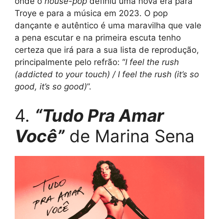
onde o
house-pop
definiu uma nova era para
Troye e para a música em 2023. O pop
dançante e autêntico é uma maravilha que vale
a pena escutar e na primeira escuta tenho
certeza que irá para a sua lista de reprodução,
principalmente pelo refrão: “
I feel the rush
(addicted to your touch) / I feel the rush (it’s so
good, it’s so good)
”.
4.
“Tudo Pra Amar
Você”
de Marina Sena